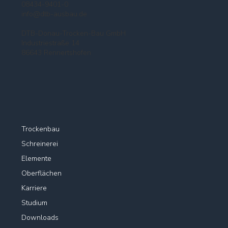
08434-9401-0
info@dtb-ausbau.de
DTB-Donau-Trocken-Bau GmbH
Industriestraße 14
86643 Rennertshofen
Trockenbau
Schreinerei
Elemente
Oberflächen
Karriere
Studium
Downloads