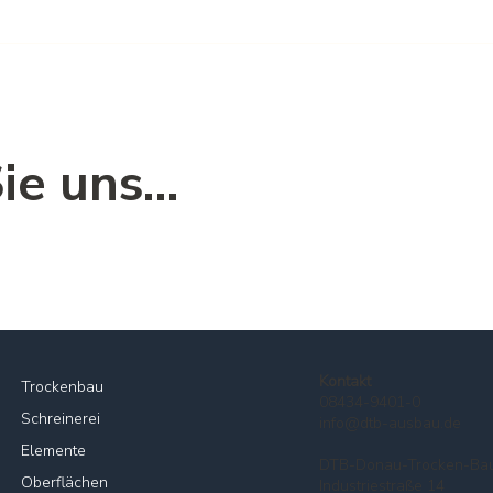
e uns...
Kontakt
Trockenbau
08434-9401-0
Schreinerei
info@dtb-ausbau.de
Elemente
DTB-Donau-Trocken-Ba
Oberflächen
Industriestraße 14